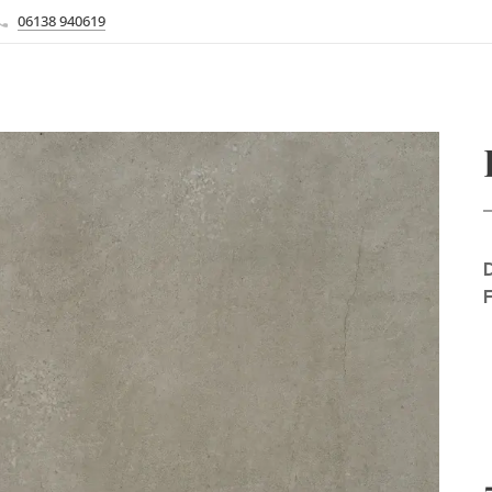
06138 940619
D