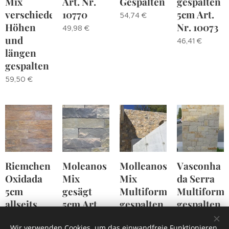
Mix
Art. Nr.
Gespalten
gespalten
verschiedenen
10770
5cm Art.
54,74
€
Höhen
Nr. 10073
49,98
€
und
46,41
€
längen
gespalten
59,50
€
Riemchen
Moleanos
Molleanos
Vasconha
Oxidada
Mix
Mix
da Serra
5cm
gesägt
Multiformat
Multiforma
allseits
5cm Art.
gespalten
gespalten
gerade
Nr. 10051
0,00
€
69,90
€
Wir verwenden Cookies, um das einwandfreie Funktionieren