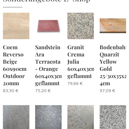
Coem
Sandstein
Granit
Bodenbahn
Reverso
Ara
Crema
Quarzit
Beige
Terracota
Julia
Yellow
60x90cm
- Orange
60x40x3cm
Gold
Outdoor
60x40x3cm
geflammt
25/30x35x2
20mm
geflammt
4cm
79,66
€
83,30
€
75,20
€
97,09
€