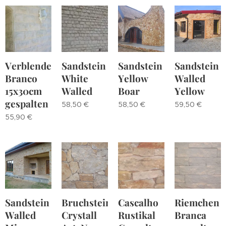
Verblender
Sandstein
Sandstein
Sandstein
Branco
White
Yellow
Walled
15x30cm
Walled
Boar
Yellow
gespalten
58,50
€
58,50
€
59,50
€
55,90
€
Sandstein
Bruchstein
Cascalho
Riemchen
Walled
Crystall
Rustikal
Branca