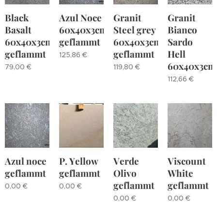
Black
Azul Noce
Granit
Granit
Basalt
60x40x3cm
Steel grey
Bianco
60x40x3cm
geflammt
60x40x3cm
Sardo
geflammt
geflammt
Hell
125,86
€
60x40x3cm
79,00
€
119,80
€
112,66
€
Azul noce
P. Yellow
Verde
Viscount
geflammt
geflammt
Olivo
White
geflammt
geflammt
0,00
€
0,00
€
0,00
€
0,00
€